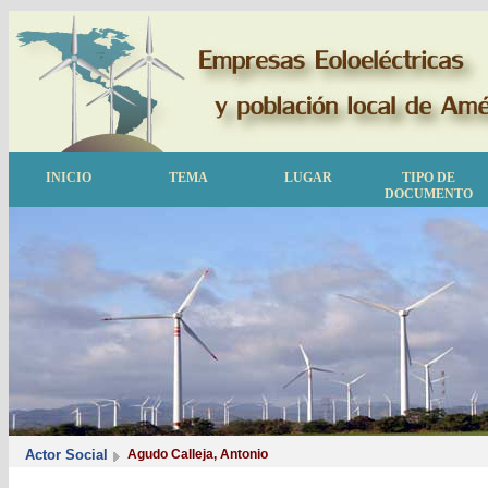
INICIO
TEMA
LUGAR
TIPO DE
DOCUMENTO
Actor Social
Agudo Calleja, Antonio