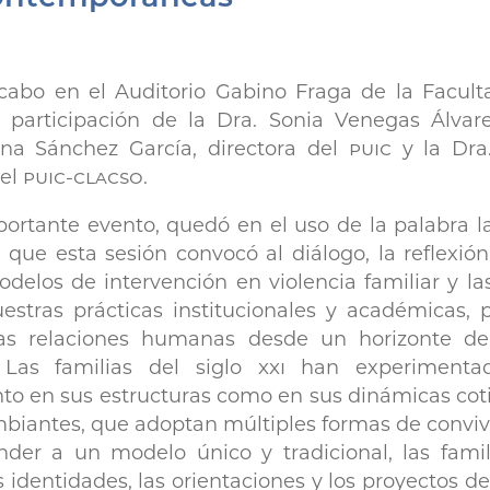
 cabo en el Auditorio Gabino Fraga de la Facul
 participación de la Dra. Sonia Venegas Álvare
lina Sánchez García, directora del
puic
y la Dra
del
puic-clacso
.
portante evento, quedó en el uso de la palabra l
que esta sesión convocó al diálogo, la reflexió
delos de intervención en violencia familiar y l
stras prácticas institucionales y académicas, 
las relaciones humanas desde un horizonte de
. Las familias del siglo
xxi
han experimentad
nto en sus estructuras como en sus dinámicas cot
ambiantes, que adoptan múltiples formas de conviv
nder a un modelo único y tradicional, las fam
as identidades, las orientaciones y los proyectos 