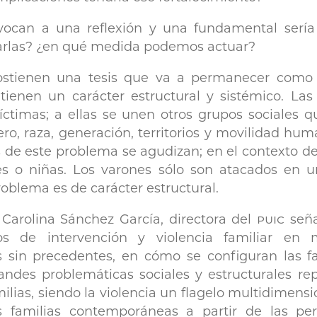
vocan a una reflexión y una fundamental sería
tarlas? ¿en qué medida podemos actuar?
sostienen una tesis que va a permanecer como 
s tienen un carácter estructural y sistémico. La
víctimas; a ellas se unen otros grupos sociales 
ero, raza, generación, territorios y movilidad h
 de este problema se agudizan; en el contexto de l
s o niñas. Los varones sólo son atacados en 
problema es de carácter estructural.
 Carolina Sánchez García, directora del
puic
seña
s de intervención y violencia familiar en m
s sin precedentes, en cómo se configuran las 
andes problemáticas sociales y estructurales re
amilias, siendo la violencia un flagelo multidimensi
s familias contemporáneas a partir de las per