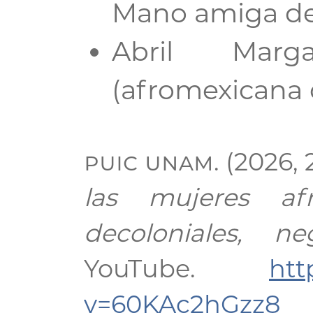
Mano amiga de 
Abril Marg
(afromexicana 
puic unam
. (2026, 
las mujeres af
decoloniales, ne
YouTube.
htt
v=60KAc2hGzz8