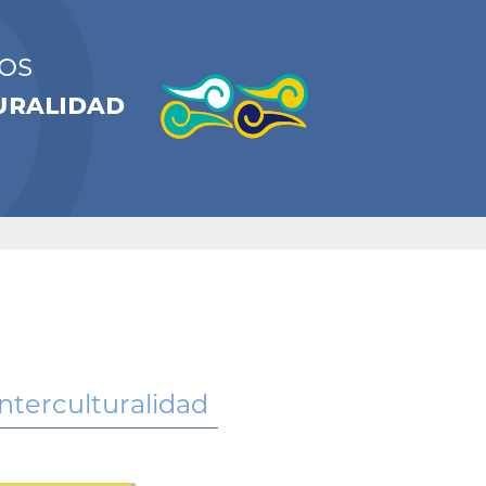
os
turalidad
nterculturalidad