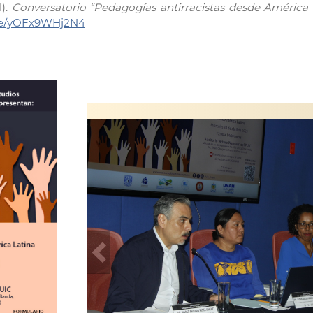
l).
Conversatorio “Pedagogías antirracistas desde América 
ive/yOFx9WHj2N4