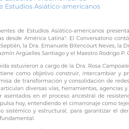
 Estudios Asiático-americanos
ntes de Estudios Asiático-americanos presenta
as desde América Latina". El Conversatorio contó 
eptién, la Dra. Emanuele Bitencourt Neves, la D
 Jazmín Argüelles Santiago y el Maestro Rodrigo P.
nida estuvieron a cargo de la Dra. Rosa Campoal
tiene como objetivo construir, intercambiar y p
isa de transformación y consolidación de rede
rticulan diversas vías, herramientas, agencias 
 asentados en el proceso ancestral de resisten
ulsa hoy, entendiendo el cimarronaje como tejer
 sistémico y estructural, para garantizar el de
fundamental.