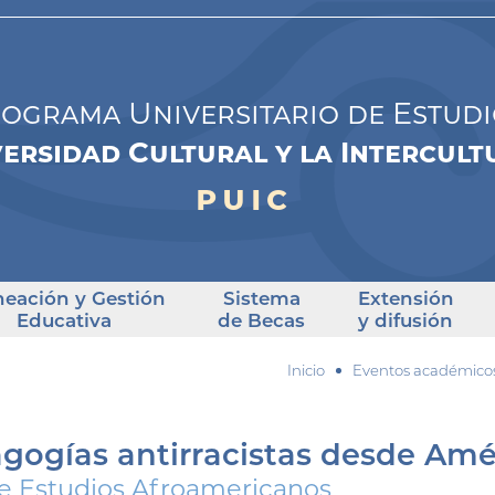
ograma Universitario de Estudi
versidad Cultural y la Intercul
puic
neación y Gestión
Sistema
Extensión
Educativa
de Becas
y difusión
Inicio
Eventos académicos 
gogías antirracistas desde Amé
 Estudios Afroamericanos