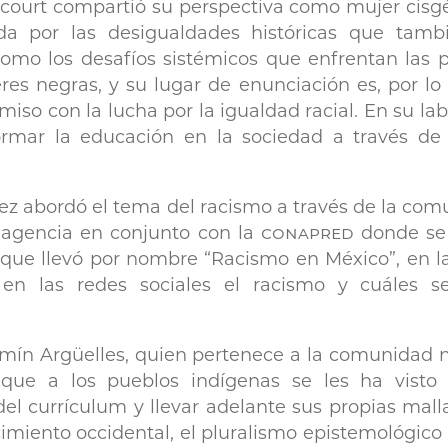
court compartió su perspectiva como mujer cisg
a por las desigualdades históricas que tamb
omo los desafíos sistémicos que enfrentan las pe
es negras, y su lugar de enunciación es, por lo
iso con la lucha por la igualdad racial. En su lab
mar la educación en la sociedad a través de l
ez abordó el tema del racismo a través de la comu
 agencia en conjunto con la
conapred
donde se
1 que llevó por nombre “Racismo en México”, en l
en las redes sociales el racismo y cuáles ser
azmín Argüelles, quien pertenece a la comunidad
 que a los pueblos indígenas se les ha vist
del currículum y llevar adelante sus propias malla
miento occidental, el pluralismo epistemológico 