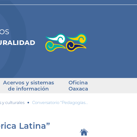
os
turalidad
Acervos y sistemas
Oficina
de información
Oaxaca
y culturales
Conversatorio “Pedagogías...
rica Latina”